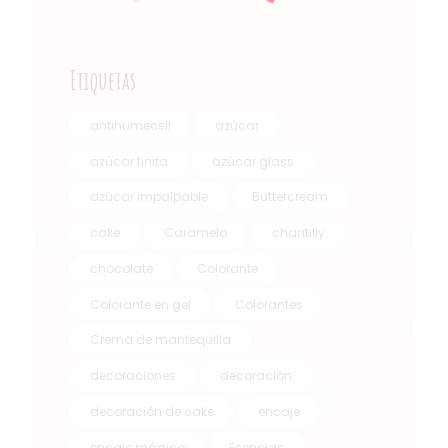
Etiquetas
antihumecsil
azúcar
azúcar finita
azúcar glass
azúcar impalpable
Buttercream
cake
Caramelo
chantilly
chocolate
Colorante
Colorante en gel
Colorantes
Crema de mantequilla
decoraciones
decoración
decoración de cake
encaje
encaje mágico
Esencias