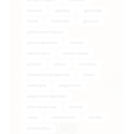
fondant
galletas
gel pastel
Glasé
Glasé real
glucosa
goma para masas
goma repostera
Helado
helado duro
Helado suave
Isomalt
jofsac
manteca
manteca hidrogenada
masa
merengue
pegamento
pegamento repostero
polvo de encaje
postres
sabor
saborizantes
vainilla
ácido cítrico