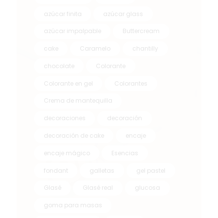
azúcar finita
azúcar glass
azúcar impalpable
Buttercream
cake
Caramelo
chantilly
chocolate
Colorante
Colorante en gel
Colorantes
Crema de mantequilla
decoraciones
decoración
decoración de cake
encaje
encaje mágico
Esencias
fondant
galletas
gel pastel
Glasé
Glasé real
glucosa
goma para masas