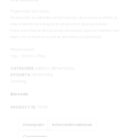
Propionato de calcio
Su función es retardar la formación de mohos e inhibir el
crecimiento de hongos en productos de panadería.
Para una mayor eficacia es necesario que se mezcle muy
bien con la harina o con el alimento a conservar.
Presentación:
1 kg. – Saco x 25kg
aditivo alimentario
CATEGORÍA
antimoho
ETIQUETA:
Loading...
Barcode
:
1446
PRODUCT ID:
Descripción
Información adicional
Comentarios